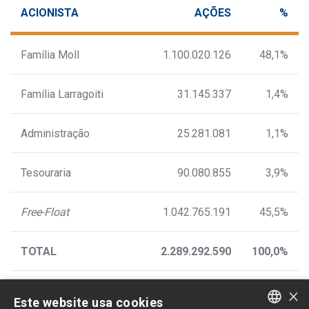
ACIONISTA
AÇÕES
%
Família Moll
1.100.020.126
48,1%
Família Larragoiti
31.145.337
1,4%
Administração
25.281.081
1,1%
Tesouraria
90.080.855
3,9%
Free-Float
1.042.765.191
45,5%
TOTAL
2.289.292.590
100,0%
×
Este website usa cookies