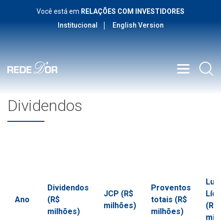
Você está em
RELAÇÕES COM INVESTIDORES
Institucional
English Version
Dividendos
Luc
Dividendos
Proventos
JCP (R$
Líqu
Ano
(R$
totais (R$
milhões)
(R$
milhões)
milhões)
mil