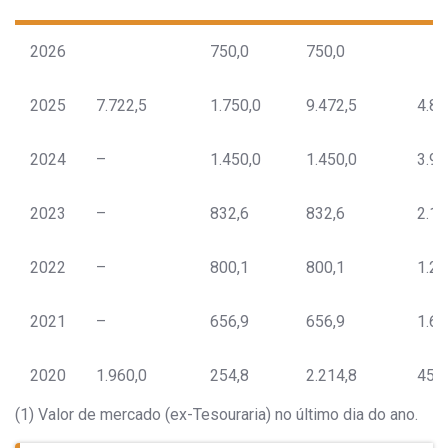
2026
750,0
750,0
2025
7.722,5
1.750,0
9.472,5
4.84
2024
–
1.450,0
1.450,0
3.93
2023
–
832,6
832,6
2.11
2022
–
800,1
800,1
1.26
2021
–
656,9
656,9
1.67
2020
1.960,0
254,8
2.214,8
459
(1) Valor de mercado (ex-Tesouraria) no último dia do ano.