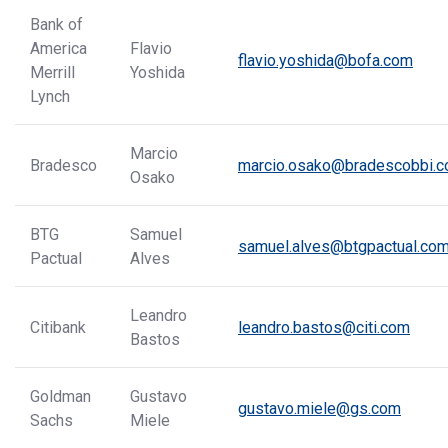
Bank of
America
Flavio
flavio.yoshida@bofa.com
Merrill
Yoshida
Lynch
Marcio
Bradesco
marcio.osako@bradescobbi.c
Osako
BTG
Samuel
samuel.alves@btgpactual.co
Pactual
Alves
Leandro
Citibank
leandro.bastos@citi.com
Bastos
Goldman
Gustavo
gustavo.miele@gs.com
Sachs
Miele