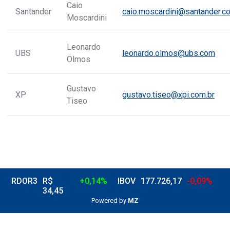
Caio
Santander
caio.moscardini@santander.c
Moscardini
Leonardo
UBS
leonardo.olmos@ubs.com
Olmos
Gustavo
XP
gustavo.tiseo@xpi.com.br
Tiseo
RDOR3
R$
+0,14%
IBOV
177.726,17
-0,09%
34,45
Powered by
MZ