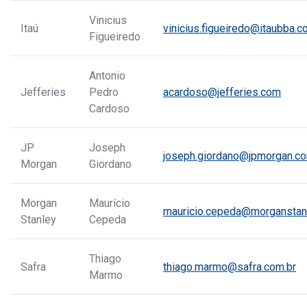
Vinicius
Itaú
vinicius.figueiredo@itaubba.
Figueiredo
Antonio
Jefferies
Pedro
acardoso@jefferies.com
Cardoso
JP
Joseph
joseph.giordano@jpmorgan.c
Morgan
Giordano
Morgan
Maurício
mauricio.cepeda@morganstan
Stanley
Cepeda
Thiago
Safra
thiago.marmo@safra.com.br
Marmo